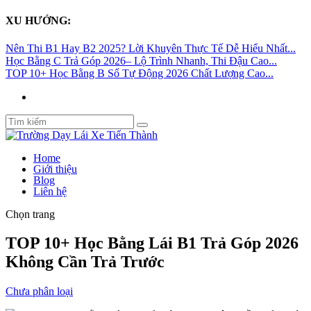
XU HƯỚNG:
Nên Thi B1 Hay B2 2025? Lời Khuyên Thực Tế Dễ Hiểu Nhất...
Học Bằng C Trả Góp 2026– Lộ Trình Nhanh, Thi Đậu Cao...
TOP 10+ Học Bằng B Số Tự Động 2026 Chất Lượng Cao...
Home
Giới thiệu
Blog
Liên hệ
Chọn trang
TOP 10+ Học Bằng Lái B1 Trả Góp 2026
Không Cần Trả Trước
Chưa phân loại