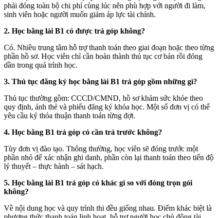
phải đóng toàn bộ chi phí cùng lúc nên phù hợp với người đi làm,
sinh viên hoặc người muốn giảm áp lực tài chính.
2. Học bằng lái B1 có được trả góp không?
Có. Nhiều trung tâm hỗ trợ thanh toán theo giai đoạn hoặc theo từng
phần hồ sơ. Học viên chỉ cần hoàn thành thủ tục cơ bản rồi đóng
dần trong quá trình học.
3. Thủ tục đăng ký học bằng lái B1 trả góp gồm những gì?
Thủ tục thường gồm: CCCD/CMND, hồ sơ khám sức khỏe theo
quy định, ảnh thẻ và phiếu đăng ký khóa học. Một số đơn vị có thể
yêu cầu ký thỏa thuận thanh toán từng đợt.
4. Học bằng B1 trả góp có cần trả trước không?
Tùy đơn vị đào tạo. Thông thường, học viên sẽ đóng trước một
phần nhỏ để xác nhận ghi danh, phần còn lại thanh toán theo tiến độ
lý thuyết – thực hành – sát hạch.
5. Học bằng lái B1 trả góp có khác gì so với đóng trọn gói
không?
Về nội dung học và quy trình thi đều giống nhau. Điểm khác biệt là
phương thức thanh toán linh hoạt, hỗ trợ người học chủ động tài