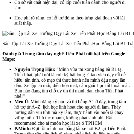
Cơ sở vật chất hiện đại, có lớp cuối tuần dành cho người đi
làm.
Học phí rõ ràng, có hỗ trợ đóng theo từng giai đoạn với lãi
suất thấp.
Sân Tập Lái Xe Trường Dạy Lái Xe Tiến Phát-Học Bằng Lái B1 Tr
Đánh giá Trung tâm dạy nghề Tiến Phát
nổi bật trên Google
Maps:
Nguyễn Trọng Hậu:
“Mình vừa thi xong bằng lái B1 tại
Tiến Phát, phải nói là cực kỳ hài lòng. Giáo viên dạy rất dễ
hiểu, tận tình, có mẹo thi thực hành nên mình đậu ngay lần
đầu. Xe tập lái mới, điều hòa mát, cảm giác học rất thoải mái.
Bạn nào đang tìm chỗ uy tín thì mạnh dạn chọn Tiến Phát
nhé!”
Mèo Ú
: Mình đăng ký học và thi bằng A1 ở đây, trung tâm
hỗ trợ từ A–Z, lịch học linh hoạt cho người đi làm. Thầy
hướng dẫn vui tính mà kỹ lắm, thực hành vài buổi là chạy
vững luôn. Thủ tục nhanh, không phát sinh phí. Rất
recommend cho ai muốn học lái xe ở TPHCM
P.Minh:
Đợt rồi mình học bằng lái xe hơi B2 tại Tiến Phát.
Trung tâm sắp xếp lịch rõ ràng, nhắc lịch thi liên tục nên