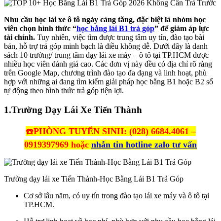
Nhu cầu học lái xe ô tô ngày càng tăng, đặc biệt là nhóm học
viên chọn hình thức “
học bằng lái B1 trả góp
” để giảm áp lực
tài chính.
Tuy nhiên, việc tìm được trung tâm uy tín, đào tạo bài
bản, hỗ trợ trả góp minh bạch là điều không dễ. Dưới đây là danh
sách 10 trường/ trung tâm dạy lái xe máy – ô tô tại TP.HCM được
nhiều học viên đánh giá cao. Các đơn vị này đều có địa chỉ rõ ràng
trên Google Map, chương trình đào tạo đa dạng và linh hoạt, phù
hợp với những ai đang tìm kiếm giải pháp học bằng B1 hoặc B2 số
tự động theo hình thức trả góp tiện lợi.
1.
Trường Dạy Lái Xe Tiến Thành
☎️
PHÒNG TUYỂN SINH: (028) 6684.4061 –
0919397969 hoặc
nhắn tin hotline zalo tư vấn
Trường dạy lái xe Tiến Thành-Học Bằng Lái B1 Trả Góp
Cơ sở lâu năm, có uy tín trong đào tạo lái xe máy và ô tô tại
TP.HCM.