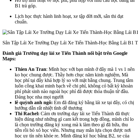
Hỗ trợ linh hoạt về học phí, phù hợp với nhu cầu học bằng lái
B1 trả góp.
Lịch học thực hành linh hoạt, xe tập đời mới, sân thi đạt
chuẩn.
Sân Tập Lái Xe Trường Dạy Lái Xe Tiến Thành-Học Bằng Lái B1 T
Đánh giá Trường dạy lái xe Tiến Thành
nổi bật trên Google
Maps:
Thien An Tran
: Mình học với bạn mình ở đây mà 1 vs 1 nên
ko học chung được. Thầy hơn chục năm kinh nghiệm, Mà
học phí tại đây khá hợp lý so với mặt bằng chung. Trung tâm
luôn công khai minh bạch về chi phí, không có bất kỳ khoản
phí phát sinh nào ngoài học phí đã được thỏa thuận từ đầu.
Đáng học nha mọi người
lê quỳnh anh ngô:
Em đã đăng ký bằng lái xe tại đây, có chị
hướng dẫn rất nhiệt tình dễ thương
Thi Rachel:
Cảm ơn trường dạy lái xe Tiến Thành đã thực
hiện đúng như những gì cam kết trong hợp đồng, mình chỉ lo
là chọn trường đăng ký xong mà k làm theo gì đã hứa, thu
tiền rồi bỏ xó học viên. Nhưng may mắn lựa chọn được nơi
học uy tín nên khỏe re. Mình đăng ký học bằng B2, xe của