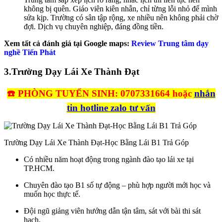
không bị quên. Giáo viên kiên nhẫn, chỉ từng lỗi nhỏ để mình
sửa kịp. Trường có sân tập rộng, xe nhiều nên không phải chờ
đợi. Dịch vụ chuyên nghiệp, đáng đồng tiền.
Xem tất cả đánh giá tại Google maps:
Review Trung tâm dạy
nghề Tiến Phát
3.
Trường Dạy Lái Xe Thành Đạt
☎️ PHÒNG TUYỂN SINH: 0707331664 hoặc
nhắn
tin hotline zalo tư vấn
Trường Dạy Lái Xe Thành Đạt-Học Bằng Lái B1 Trả Góp
Có nhiều năm hoạt động trong ngành đào tạo lái xe tại
TP.HCM.
Chuyên đào tạo B1 số tự động – phù hợp người mới học và
muốn học thực tế.
Đội ngũ giảng viên hướng dẫn tận tâm, sát với bài thi sát
hạch.